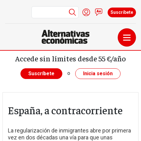
Menú de cuenta de us
Iniciar sesión
Contacto
Suscríbete
Pasar al contenido principal
Accede sin límites desde 55 €/año
o
Suscríbete
Inicia sesión
España, a contracorriente
La regularización de inmigrantes abre por primera
vez en dos décadas una vía para que unas