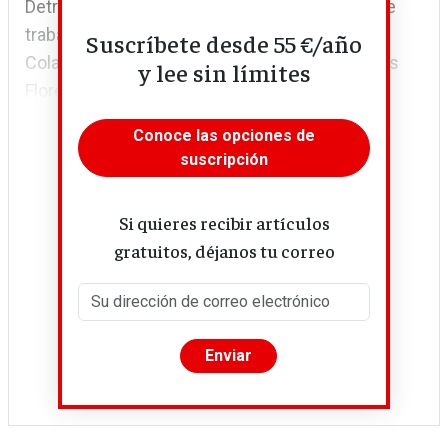
Detrás de muchas solicitudes hay semanas de
trabajo de ONG inscritas en el Registro de
Suscríbete desde 55 €/año
Colaboradores de Extranjería (RECEX). Milagros
y lee sin límites
Flores Gamarra, una de las...
Conoce las opciones de
suscripción
Si quieres recibir artículos
gratuitos, déjanos tu correo