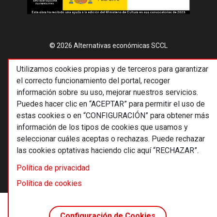
© 2026 Alternativas económicas SCCL
Footer
Términos y condiciones de uso
Utilizamos cookies propias y de terceros para garantizar
Política de privacidad
el correcto funcionamiento del portal, recoger
información sobre su uso, mejorar nuestros servicios.
Política de cookies
Puedes hacer clic en “ACEPTAR” para permitir el uso de
Principios editoriales
estas cookies o en “CONFIGURACIÓN” para obtener más
información de los tipos de cookies que usamos y
Transparencia cooperativa
seleccionar cuáles aceptas o rechazas. Puede rechazar
las cookies optativas haciendo clic aquí “RECHAZAR”.
Política de privacidad
Política de cookies
Configuración de Cookies