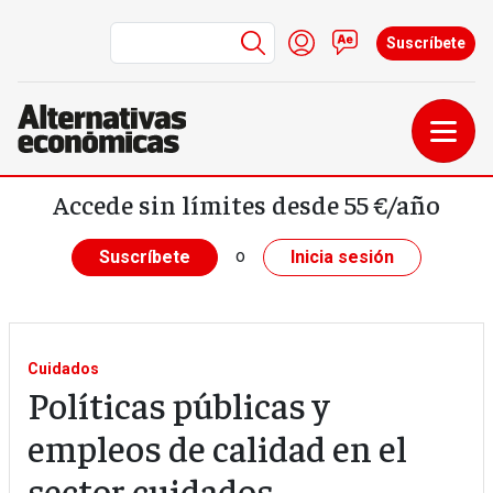
Menú de cuenta de us
Iniciar sesión
Contacto
Suscríbete
Pasar al contenido principal
Accede sin límites desde 55 €/año
o
Suscríbete
Inicia sesión
Cuidados
Políticas públicas y
empleos de calidad en el
sector cuidados