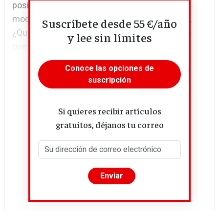
posibilidad de ascender socialmente de ese
modo y que la movilidad tenga que ser relativa.
Suscríbete desde 55 €/año
¿Qué significa esto? Que para que la población
y lee sin límites
que...
Conoce las opciones de
suscripción
Si quieres recibir artículos
gratuitos, déjanos tu correo