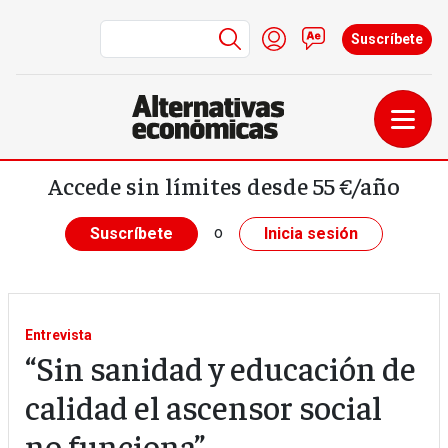
Menú de cuenta de us
Iniciar sesión
Contacto
Suscríbete
Pasar al contenido principal
Accede sin límites desde 55 €/año
o
Suscríbete
Inicia sesión
Entrevista
“Sin sanidad y educación de
calidad el ascensor social
no funciona”