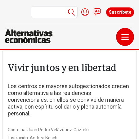
Menú de cuenta de us
Iniciar sesión
Contacto
Suscríbete
Pasar al contenido principal
Vivir juntos y en libertad
Los centros de mayores autogestionados crecen
como alternativa a las residencias
convencionales. En ellos se convive de manera
activa, con espíritu solidario y plena autonomía
personal.
Coordina:
Juan Pedro Velázquez-Gaztelu
Ilustración:
Andrea Bosch