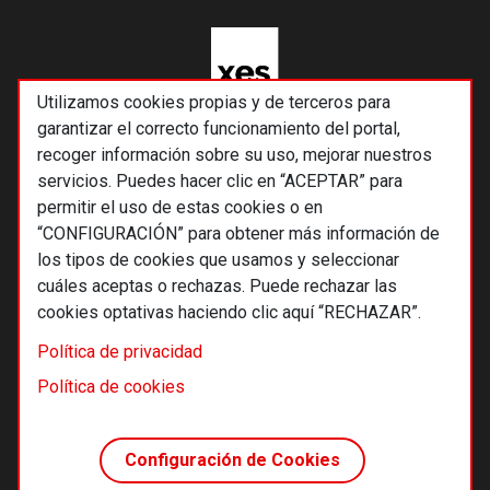
Utilizamos cookies propias y de terceros para
garantizar el correcto funcionamiento del portal,
recoger información sobre su uso, mejorar nuestros
servicios. Puedes hacer clic en “ACEPTAR” para
permitir el uso de estas cookies o en
“CONFIGURACIÓN” para obtener más información de
los tipos de cookies que usamos y seleccionar
cuáles aceptas o rechazas. Puede rechazar las
cookies optativas haciendo clic aquí “RECHAZAR”.
© 2026 Alternativas económicas SCCL
Política de privacidad
Footer
Términos y condiciones de uso
Política de cookies
Política de privacidad
Política de cookies
Configuración de Cookies
Principios editoriales