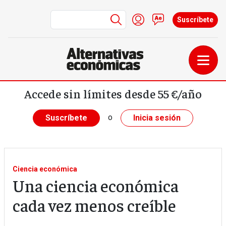
Menú de cuenta de us
Iniciar sesión
Contacto
Suscríbete
Pasar al contenido principal
Accede sin límites desde 55 €/año
o
Suscríbete
Inicia sesión
Ciencia económica
Una ciencia económica
cada vez menos creíble