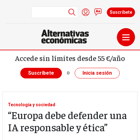
Menú de cuenta de us
Iniciar sesión
Contacto
Suscríbete
Pasar al contenido principal
Accede sin límites desde 55 €/año
o
Suscríbete
Inicia sesión
Tecnología y sociedad
“Europa debe defender una
IA responsable y ética”