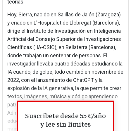
teorías.
Hoy, Sierra, nacido en Salillas de Jalón (Zaragoza)
y criado en L'Hospitalet de Llobregat (Barcelona),
dirige el Instituto de Investigación en Inteligencia
Artificial del Consejo Superior de Investigaciones
Científicas (IIA-CSIC), en Bellaterra (Barcelona),
donde trabajan un centenar de personas. El
investigador llevaba cuatro décadas estudiando la
IA cuando, de golpe, todo cambió en noviembre de
2022, con el lanzamiento de ChatGPT y la
explosión de la IA generativa, la que permite crear
textos, imágenes, música y código aprendiendo
patrones a partir de datos existentes.
Administraciones, empresas, instituciones
Suscríbete desde 55 €/año
educativas, medios de comunicación... todo el
y lee sin límites
mundo busca pistas...