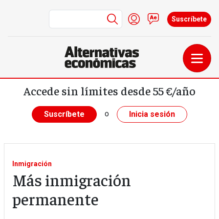
Menú de cuenta de us
Iniciar sesión
Contacto
Suscríbete
Pasar al contenido principal
Accede sin límites desde 55 €/año
o
Suscríbete
Inicia sesión
Inmigración
Más inmigración
permanente