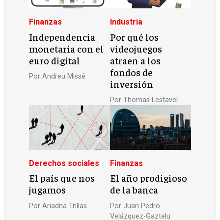
Finanzas
Industria
Independencia
Por qué los
monetaria con el
videojuegos
euro digital
atraen a los
fondos de
Por
Andreu Missé
inversión
Por
Thomas Lestavel
Derechos sociales
Finanzas
El país que nos
El año prodigioso
jugamos
de la banca
Por
Ariadna Trillas
Por
Juan Pedro
Velázquez-Gaztelu