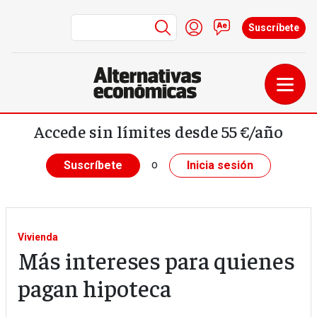
Menú de cuenta de us
Iniciar sesión
Contacto
Suscríbete
Pasar al contenido principal
Accede sin límites desde 55 €/año
o
Suscríbete
Inicia sesión
Vivienda
Más intereses para quienes
pagan hipoteca