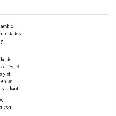
 cambio
iversidades
 y
dio de
orqués, el
 y el
 en un
studiantil.
a,
es con