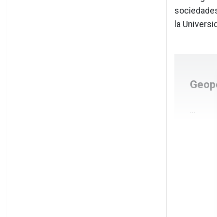
sociedades
la Universi
Geopo
...