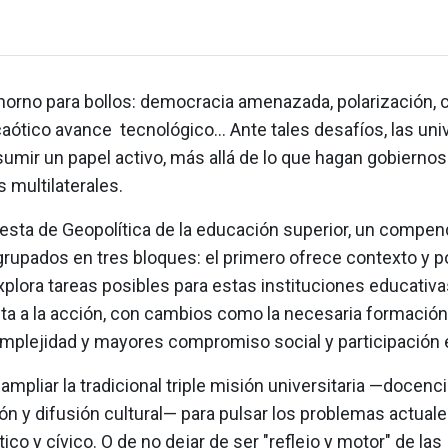
 horno para bollos: democracia amenazada, polarización,
caótico avance tecnológico... Ante tales desafíos, las un
umir un papel activo, más allá de lo que hagan gobiernos
 multilaterales.
uesta de Geopolítica de la educación superior, un compen
grupados en tres bloques: el primero ofrece contexto y p
lora tareas posibles para estas instituciones educativas
ita a la acción, con cambios como la necesaria formación
mplejidad y mayores compromiso social y participación e
 ampliar la tradicional triple misión universitaria —docenci
ón y difusión cultural— para pulsar los problemas actual
tico y cívico. O de no dejar de ser "reflejo y motor" de las