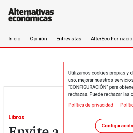
Main navigation
Inicio
Opinión
Entrevistas
AlterEco Formació
Pasar al contenido principal
Utilizamos cookies propias y de
uso, mejorar nuestros servicio
“CONFIGURACIÓN” para obtener 
rechazas. Puede rechazar las 
Política de privacidad
Políti
Libros
Envite a la Univers
Configuració