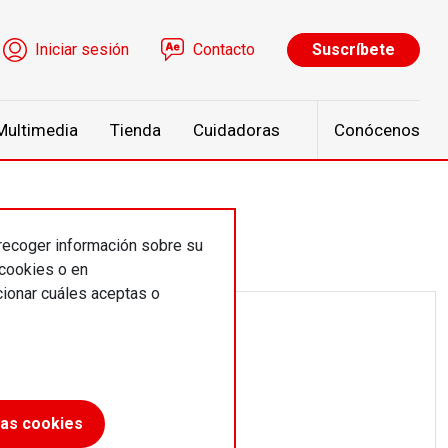
ú de cuenta de usuario
Iniciar sesión
Contacto
Suscríbete
Multimedia
Tienda
Cuidadoras
Conócenos
 recoger información sobre su
 cookies o en
ionar cuáles aceptas o
las cookies