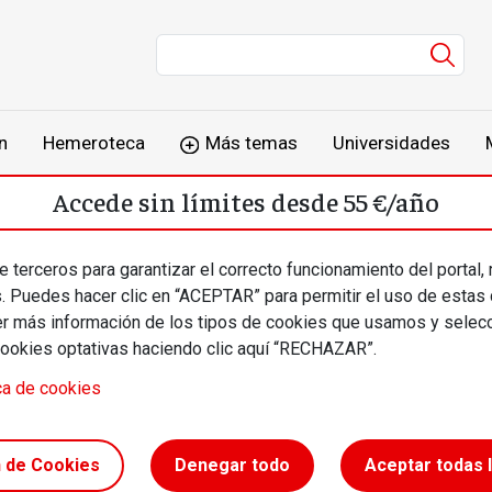
Men
n
Hemeroteca
Más temas
Universidades
Accede sin límites desde 55 €/año
o
Suscríbete
Inicia sesión
 terceros para garantizar el correcto funcionamiento del portal,
s. Puedes hacer clic en “ACEPTAR” para permitir el uso de estas
más información de los tipos de cookies que usamos y selecc
cookies optativas haciendo clic aquí “RECHAZAR”.
ca de cookies
idad
n de Cookies
Denegar todo
Aceptar todas 