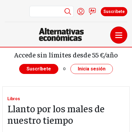
Menú de cuenta de us
Iniciar sesión
Contacto
Suscríbete
Pasar al contenido principal
Accede sin límites desde 55 €/año
o
Suscríbete
Inicia sesión
Libros
Llanto por los males de
nuestro tiempo