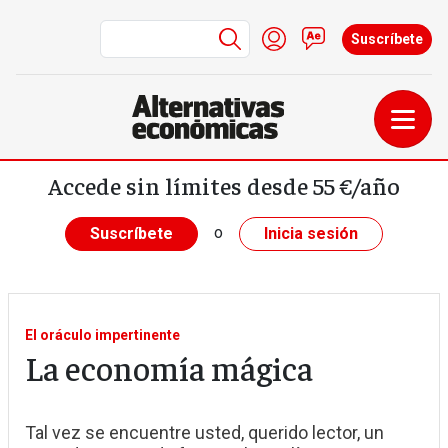
Menú de cuenta de us
Iniciar sesión
Contacto
Suscríbete
Pasar al contenido principal
Accede sin límites desde 55 €/año
o
Suscríbete
Inicia sesión
El oráculo impertinente
La economía mágica
Tal vez se encuentre usted, querido lector, un