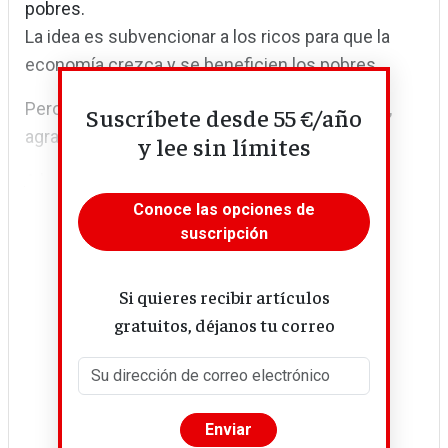
pobres.
La idea es subvencionar a los ricos para que la
economía crezca y se beneficien los pobres
Pero la 'curva de Laffer' reduce la recaudación,
Suscríbete desde 55 €/año
agrava el déficit y hace más ricos a los ricos
y lee sin límites
A la...
Conoce las opciones de
suscripción
Si quieres recibir artículos
gratuitos, déjanos tu correo