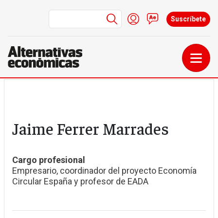
Menú de cuenta de us
Iniciar sesión
Contacto
Suscríbete
Pasar al contenido principal
Jaime Ferrer Marrades
Cargo profesional
Empresario, coordinador del proyecto Economía
Circular España y profesor de EADA