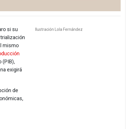
ro si su
Ilustración
Lola Fernández
rialización
al mismo
oducción
 (PIB),
na exigirá
pción de
conómicas,