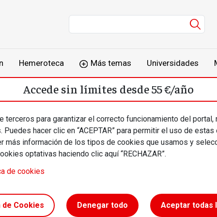
Men
n
Hemeroteca
Más temas
Universidades
Accede sin límites desde 55 €/año
o
Suscríbete
Inicia sesión
 terceros para garantizar el correcto funcionamiento del portal,
s. Puedes hacer clic en “ACEPTAR” para permitir el uso de estas
más información de los tipos de cookies que usamos y selecc
cookies optativas haciendo clic aquí “RECHAZAR”.
ca de cookies
de
n de Cookies
Denegar todo
Aceptar todas 