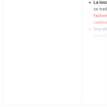
La ins
se tra
fashio
cadena
Una el
digital