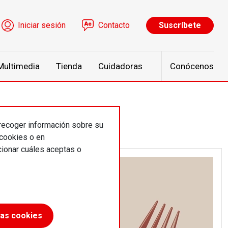
ú de cuenta de usuario
Iniciar sesión
Contacto
Suscríbete
Multimedia
Tienda
Cuidadoras
Conócenos
 recoger información sobre su
 cookies o en
ionar cuáles aceptas o
las cookies