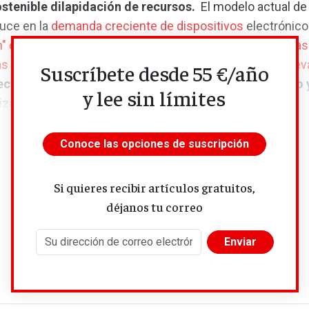
ostenible dilapidación de recursos.
El modelo actual d
duce en la
demanda creciente de dispositivos
electrónic
n" depredador
, la
adicción al plástico
y elevadas
pérdidas
s alimentarias
, lo que se traduce en
importaciones elev
Suscríbete desde 55 €/año
ectrificación insostenible
debido al vehículo eléctrico y
y lee sin límites
ización 4.0 acentúa la...
Conoce las opciones de suscripción
Si quieres recibir artículos gratuitos,
déjanos tu correo