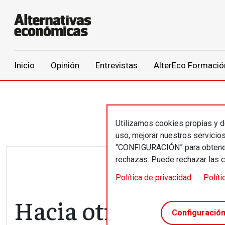
Main navigation
Inicio
Opinión
Entrevistas
AlterEco Formació
Pasar al contenido principal
Utilizamos cookies propias y de
uso, mejorar nuestros servicio
“CONFIGURACIÓN” para obtener 
rechazas. Puede rechazar las 
Política de privacidad
Políti
Hacia otro modelo 
Configuració