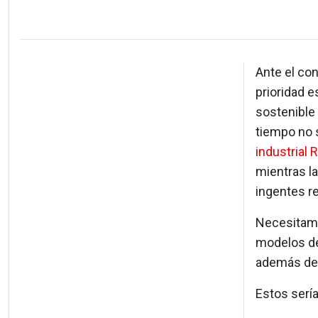
Ante el con
prioridad e
sostenible 
tiempo no s
industrial 
mientras l
ingentes r
Necesitamos
modelos de
además de
Estos sería