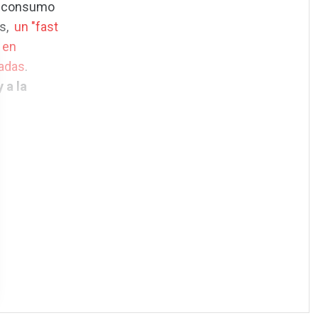
e consumo
os,
un "fast
 en
adas
.
 a la