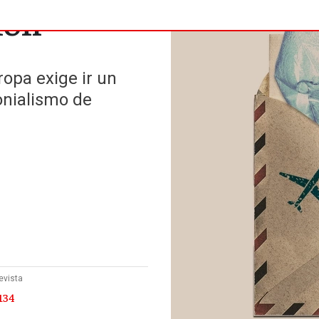
ión
ropa exige ir un
onialismo de
evista
134