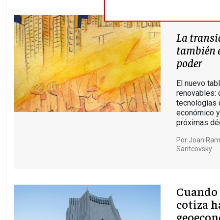
La transi
también e
poder
El nuevo tabl
renovables: 
tecnologías c
económico y 
próximas dé
Por
Joan Ramó
Santcovsky
Cuando 
cotiza h
geoecon