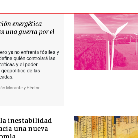
ción energética
s una guerra por el
ero ya no enfrenta fósiles y
define quién controlará las
ríticas y el poder
geopolítico de las
cadas.
n Morante y Héctor
la inestabilidad
acia una nueva
omía