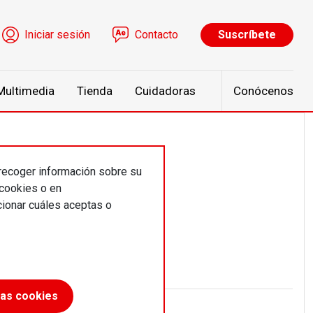
ú de cuenta de usuario
Iniciar sesión
Contacto
Suscríbete
Multimedia
Tienda
Cuidadoras
Conócenos
 recoger información sobre su
 cookies o en
ionar cuáles aceptas o
las cookies