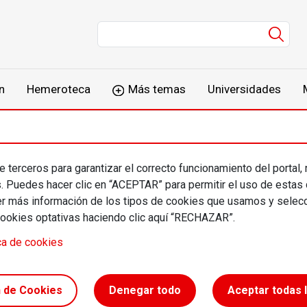
Men
n
Hemeroteca
Más temas
Universidades
 terceros para garantizar el correcto funcionamiento del portal,
n Ramón Morante y
s. Puedes hacer clic en “ACEPTAR” para permitir el uso de estas
más información de los tipos de cookies que usamos y selecc
tor Santcovsky
cookies optativas haciendo clic aquí “RECHAZAR”.
ca de cookies
n de Cookies
Denegar todo
Aceptar todas 