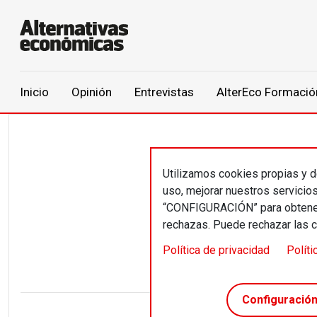
Main navigation
Inicio
Opinión
Entrevistas
AlterEco Formació
Pasar al contenido principal
Utilizamos cookies propias y de
Joa
uso, mejorar nuestros servicio
“CONFIGURACIÓN” para obtener 
Héc
rechazas. Puede rechazar las 
Política de privacidad
Políti
Configuració