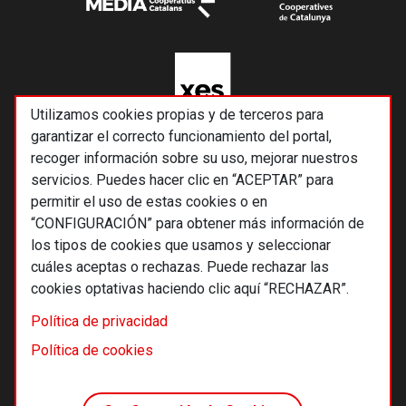
Utilizamos cookies propias y de terceros para
garantizar el correcto funcionamiento del portal,
recoger información sobre su uso, mejorar nuestros
servicios. Puedes hacer clic en “ACEPTAR” para
permitir el uso de estas cookies o en
“CONFIGURACIÓN” para obtener más información de
los tipos de cookies que usamos y seleccionar
cuáles aceptas o rechazas. Puede rechazar las
cookies optativas haciendo clic aquí “RECHAZAR”.
© 2026 Alternativas económicas SCCL
Política de privacidad
Footer
Términos y condiciones de uso
Política de cookies
Política de privacidad
Política de cookies