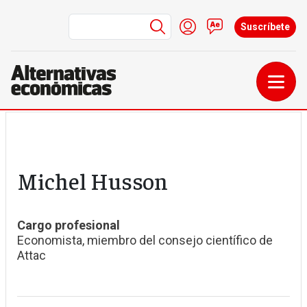
Menú de cuenta de us
Iniciar sesión
Contacto
Suscríbete
Pasar al contenido principal
Michel Husson
Cargo profesional
Economista, miembro del consejo científico de
Attac