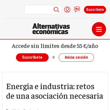
Menú de cuenta de us
Iniciar sesión
Contacto
Suscríbete
Pasar al contenido principal
Accede sin límites desde 55 €/año
o
Suscríbete
Inicia sesión
Energía e industria: retos
de una asociación necesaria