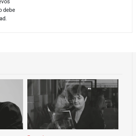
evos
o debe
ad.