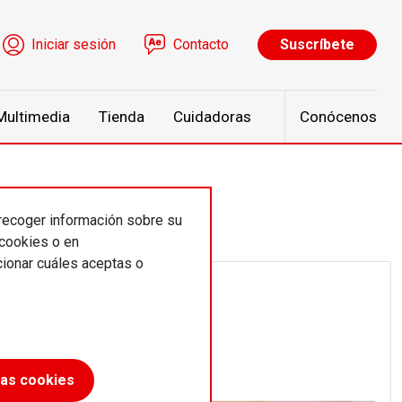
ú de cuenta de usuario
Iniciar sesión
Contacto
Suscríbete
Multimedia
Tienda
Cuidadoras
Conócenos
 recoger información sobre su
 cookies o en
ionar cuáles aceptas o
las cookies