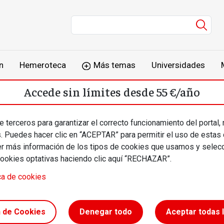
Men
n
Hemeroteca
Más temas
Universidades
Accede sin límites desde 55 €/año
o
Suscríbete
Inicia sesión
 terceros para garantizar el correcto funcionamiento del portal,
s. Puedes hacer clic en “ACEPTAR” para permitir el uso de estas
más información de los tipos de cookies que usamos y selecc
cookies optativas haciendo clic aquí “RECHAZAR”.
ca de cookies
paña
n de Cookies
Denegar todo
Aceptar todas 