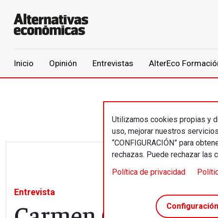
Main navigation
Inicio
Opinión
Entrevistas
AlterEco Formació
Pasar al contenido principal
Utilizamos cookies propias y de
uso, mejorar nuestros servicio
“CONFIGURACIÓN” para obtener 
rechazas. Puede rechazar las 
Política de privacidad
Políti
Entrevista
Carmen Castro: “Es
Configuració