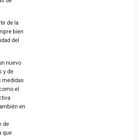
as de
ir de la
mpre bien
idad del
 un nuevo
s y de
as medidas
 como el
ctiva
 también en
e de
a que