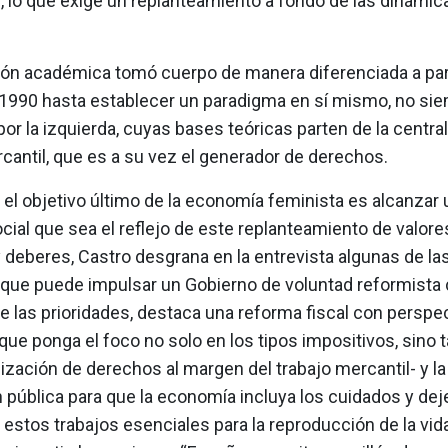
, lo que exige un replanteamiento a fondo de las dinámic
ión académica tomó cuerpo de manera diferenciada a part
1990 hasta establecer un paradigma en sí mismo, no sie
or la izquierda, cuyas bases teóricas parten de la central
cantil, que es a su vez el generador de derechos.
 el objetivo último de la economía feminista es alcanzar
cial que sea el reflejo de este replanteamiento de valore
 deberes, Castro desgrana en la entrevista algunas de l
as que puede impulsar un Gobierno de voluntad reformista
re las prioridades, destaca una reforma fiscal con perspe
que ponga el foco no solo en los tipos impositivos, sino
lización de derechos al margen del trabajo mercantil- y la
 pública para que la economía incluya los cuidados y dej
ar estos trabajos esenciales para la reproducción de la vid