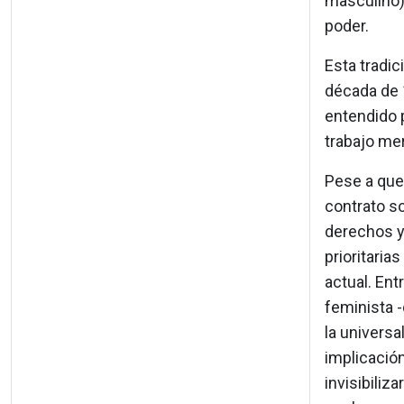
masculino)
poder.
Esta tradic
década de 
entendido p
trabajo mer
Pese a que
contrato so
derechos y
prioritari
actual. Ent
feminista -
la universa
implicación
invisibiliz