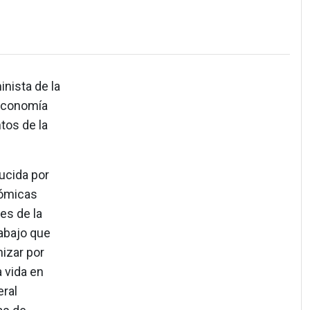
nista de la
 economía
tos de la
cida por
nómicas
es de la
rabajo que
nizar por
 vida en
eral