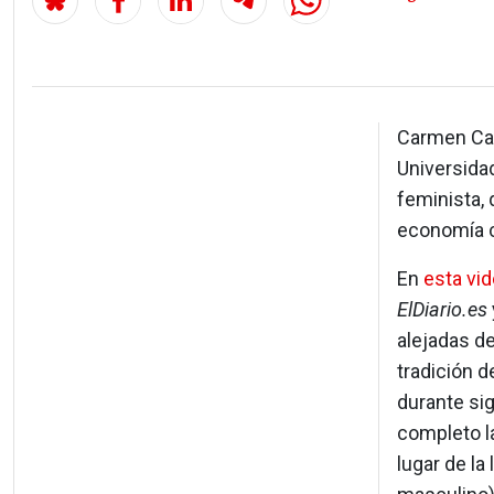
Carmen Cas
Universida
feminista, 
economía c
En
esta vi
ElDiario.es
alejadas de
tradición d
durante sig
completo la
lugar de la