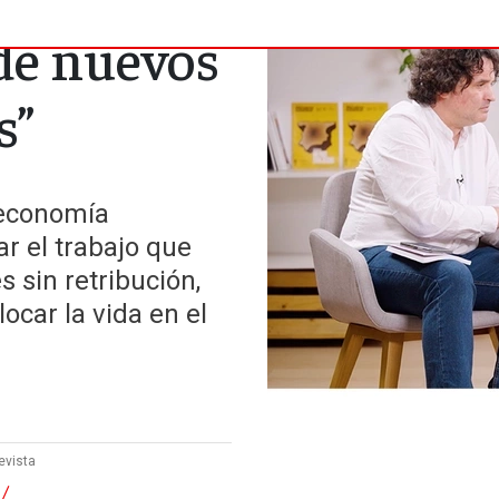
de nuevos
s”
 economía
ar el trabajo que
 sin retribución,
ocar la vida en el
evista
 /