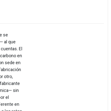
ue se
 — al que
 cuentas. El
 carbono en
con sede en
fabricación
r otro,
fabricante
mica— sin
or el
ferente en