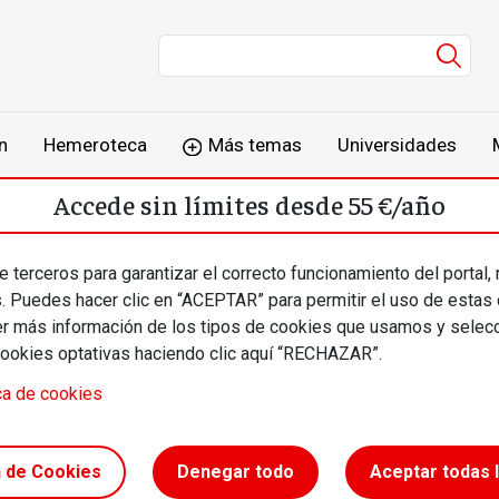
Men
n
Hemeroteca
Más temas
Universidades
Accede sin límites desde 55 €/año
o
Suscríbete
Inicia sesión
 terceros para garantizar el correcto funcionamiento del portal,
s. Puedes hacer clic en “ACEPTAR” para permitir el uso de estas
más información de los tipos de cookies que usamos y selecc
cookies optativas haciendo clic aquí “RECHAZAR”.
ca de cookies
n de Cookies
Denegar todo
Aceptar todas 