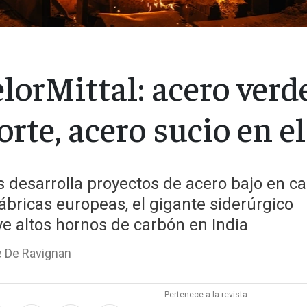
lorMittal: acero verd
orte, acero sucio en e
 desarrolla proyectos de acero bajo en c
ábricas europeas, el gigante siderúrgico
e altos hornos de carbón en India
e De Ravignan
Pertenece a la revista