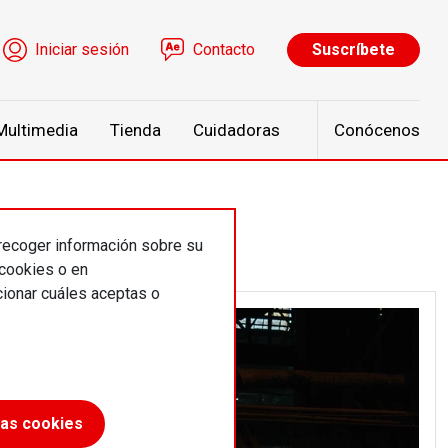
ú de cuenta de usuario
Iniciar sesión
Contacto
Suscríbete
Multimedia
Tienda
Cuidadoras
Conócenos
 recoger información sobre su
 cookies o en
ionar cuáles aceptas o
las cookies