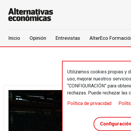
Main navigation
Inicio
Opinión
Entrevistas
AlterEco Formació
Pasar al contenido principal
Utilizamos cookies propias y de
uso, mejorar nuestros servicio
“CONFIGURACIÓN” para obtener 
rechazas. Puede rechazar las 
Image
Política de privacidad
Políti
Configuració