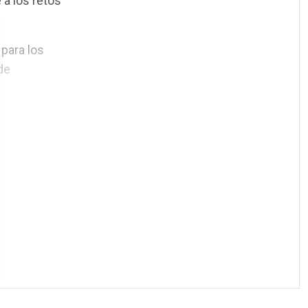
 a los retos
para los
de