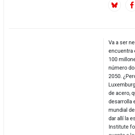
Va a ser ne
encuentra e
100 millone
número dos
2050. ¿Pero
Luxemburgo 
de acero, 
desarrolla
mundial de
dar allí la
Institute f