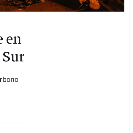
e en
l Sur
arbono