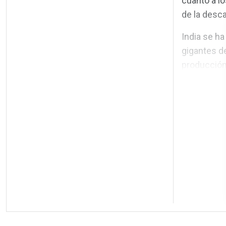
cuanto a lo
de la desc
India se ha
gigantes de
producción 