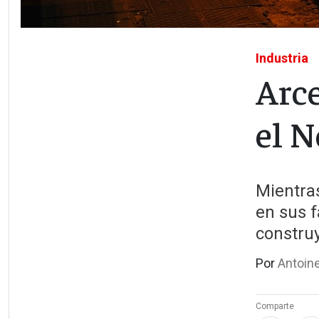
Industria
Arce
el N
Mientras
en sus f
construy
Por
Antoin
Comparte