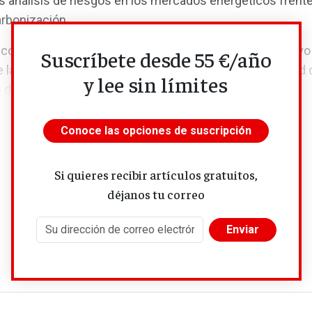
s análisis de riesgos en los mercados energéticos frente
arbonización.
 convertido en un mercado extraordinariamente atractivo 
Suscríbete desde 55 €/año
 la siderurgia. ArcelorMittal prevé duplicar su capacidad 
y lee sin límites
de...
Conoce las opciones de suscripción
Si quieres recibir artículos gratuitos,
déjanos tu correo