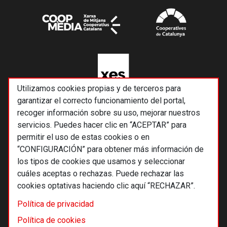
Utilizamos cookies propias y de terceros para
garantizar el correcto funcionamiento del portal,
recoger información sobre su uso, mejorar nuestros
servicios. Puedes hacer clic en “ACEPTAR” para
permitir el uso de estas cookies o en
“CONFIGURACIÓN” para obtener más información de
los tipos de cookies que usamos y seleccionar
cuáles aceptas o rechazas. Puede rechazar las
cookies optativas haciendo clic aquí “RECHAZAR”.
© 2026 Alternativas económicas SCCL
Política de privacidad
Footer
Términos y condiciones de uso
Política de cookies
Política de privacidad