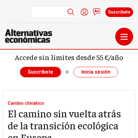
Menú de cuenta de us
Iniciar sesión
Contacto
Suscríbete
Pasar al contenido principal
Accede sin límites desde 55 €/año
o
Suscríbete
Inicia sesión
Cambio climático
El camino sin vuelta atrás
de la transición ecológica
en Europa