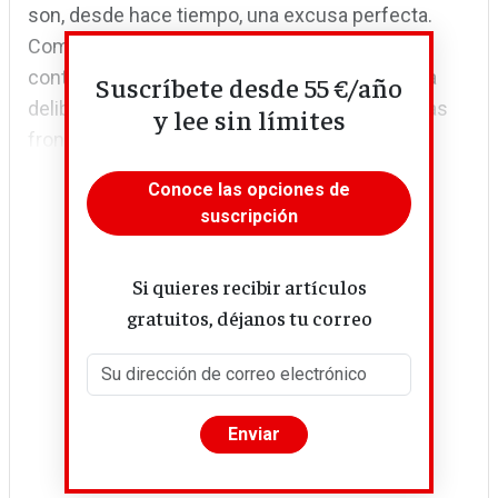
son, desde hace tiempo, una excusa perfecta.
Como los anteriores, este naufragio es, por el
contrario, consecuencia directa de una política
Suscríbete desde 55 €/año
deliberada que, en nombre de la vigilancia de las
y lee sin límites
fronteras, ha...
Conoce las opciones de
suscripción
Si quieres recibir artículos
gratuitos, déjanos tu correo