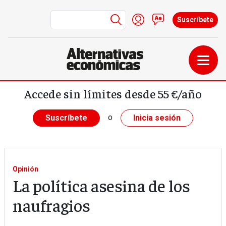
Menú de cuenta de us
Iniciar sesión
Contacto
Suscríbete
Pasar al contenido principal
Accede sin límites desde 55 €/año
o
Suscríbete
Inicia sesión
Opinión
La política asesina de los
naufragios