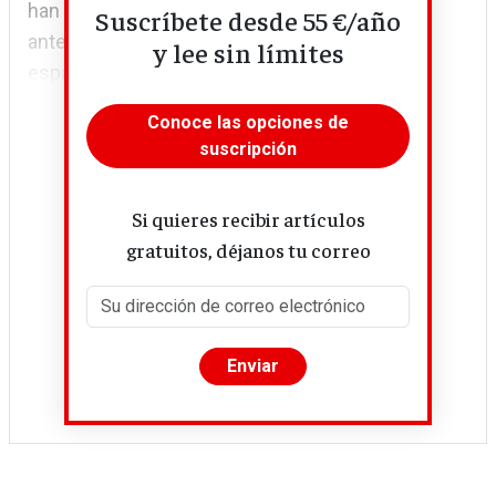
han acelerado a una velocidad nunca vista
Suscríbete desde 55 €/año
anteriormente: las cinco primeras entidades
y lee sin límites
españolas por activos totales...
Conoce las opciones de
suscripción
Si quieres recibir artículos
gratuitos, déjanos tu correo