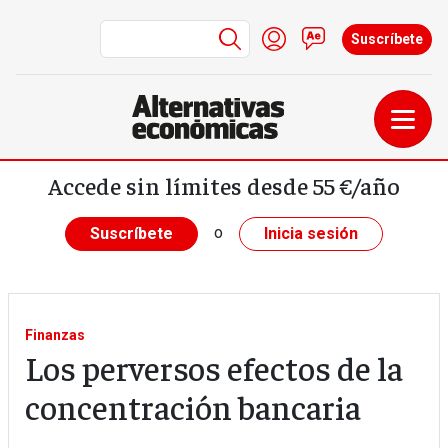
Menú de cuenta de us
Iniciar sesión
Contacto
Suscríbete
Pasar al contenido principal
Accede sin límites desde 55 €/año
o
Suscríbete
Inicia sesión
Finanzas
Los perversos efectos de la
concentración bancaria