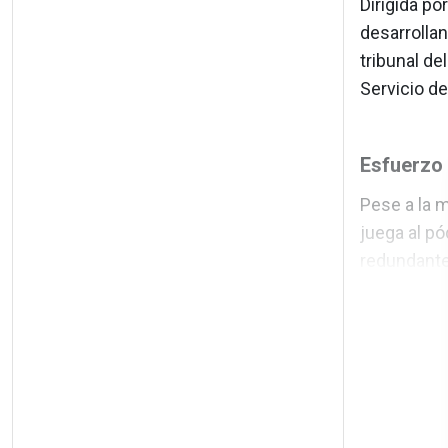
Dirigida po
desarrollan
tribunal de
Servicio d
Esfuerzo
Pese a la 
juega al pó
redundantes