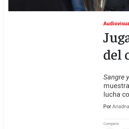
Audiovisua
Jug
del 
Sangre y
muestra
lucha co
Por
Ariadna
Comparte