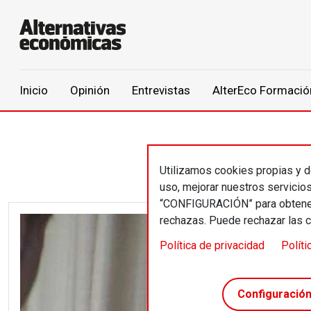
Main navigation
Inicio
Opinión
Entrevistas
AlterEco Formació
Pasar al contenido principal
Utilizamos cookies propias y de
uso, mejorar nuestros servicio
“CONFIGURACIÓN” para obtener 
rechazas. Puede rechazar las 
Image
Política de privacidad
Políti
Configuració