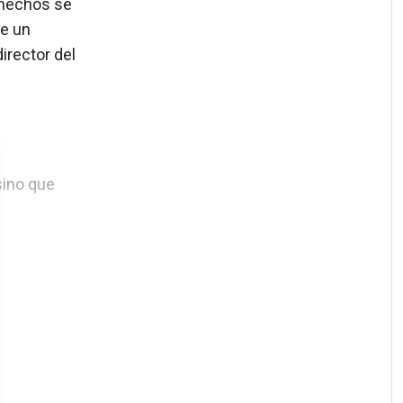
 hechos se
te un
irector del
sino que