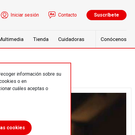
ú de cuenta de usuario
Iniciar sesión
Contacto
Suscríbete
Multimedia
Tienda
Cuidadoras
Conócenos
 recoger información sobre su
 cookies o en
ionar cuáles aceptas o
las cookies