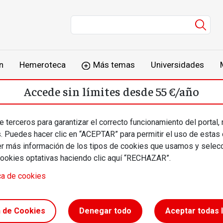
Men
n
Hemeroteca
Más temas
Universidades
Accede sin límites desde 55 €/año
o
Suscríbete
Inicia sesión
 terceros para garantizar el correcto funcionamiento del portal,
s. Puedes hacer clic en “ACEPTAR” para permitir el uso de estas
más información de los tipos de cookies que usamos y selecc
cookies optativas haciendo clic aquí “RECHAZAR”.
ca de cookies
n de Cookies
Denegar todo
Aceptar todas 