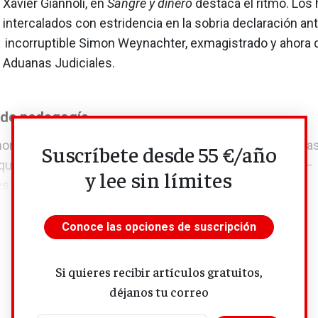
r Xavier Giannoli, en
Sangre y dinero
destaca el ritmo. Los
 intercalados con estridencia en la sobria declaración an
l incorruptible Simon Weynachter, exmagistrado y ahora d
e Aduanas Judiciales.
 de pedagogía
moralina de algunos discursos sobre el capitalismo de ca
Suscríbete desde 55 €/año
quer con el medio ambiente y la defensa de lo público —
y lee sin límites
 porque los hechos hablan por sí...
Conoce las opciones de suscripción
Si quieres recibir artículos gratuitos,
déjanos tu correo