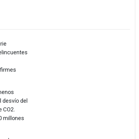
rie
elincuentes
 firmes
 menos
l desvío del
e CO2.
0 millones