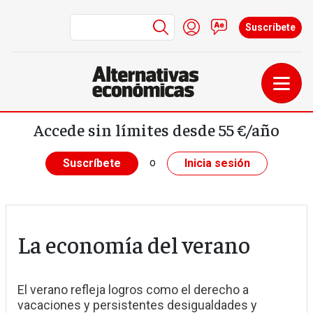
Menú de cuenta de us
Iniciar sesión
Contacto
Suscríbete
Pasar al contenido principal
Accede sin límites desde 55 €/año
o
Suscríbete
Inicia sesión
La economía del verano
El verano refleja logros como el derecho a
vacaciones y persistentes desigualdades y