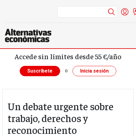
Menú d
In
Pasar al contenido principal
Accede sin límites desde 55 €/año
o
Suscríbete
Inicia sesión
Un debate urgente sobre
trabajo, derechos y
reconocimiento