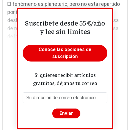
El fenómeno es planetario, pero no está repartido
por igual. Los glaciares alpinos y pirenaicos se
deshielan más deprisa, con una pérdida de masa
Suscríbete desde 55 €/año
de más del 40% desde 2000. La pérdida de masa
y lee sin límites
de los glaciares más próximos a los polos...
Conoce las opciones de
suscripción
Si quieres recibir artículos
gratuitos, déjanos tu correo