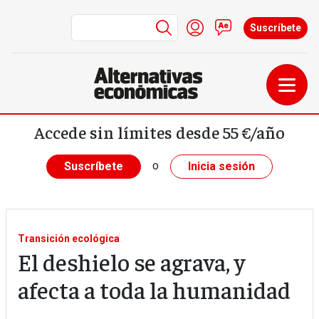
Menú de cuenta de us
Iniciar sesión
Contacto
Suscríbete
Pasar al contenido principal
Accede sin límites desde 55 €/año
o
Suscríbete
Inicia sesión
Transición ecológica
El deshielo se agrava, y
afecta a toda la humanidad