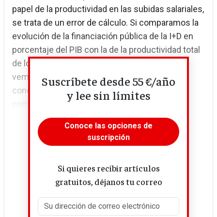
papel de la productividad en las subidas salariales,
se trata de un error de cálculo. Si comparamos la
evolución de la financiación pública de la I+D en
porcentaje del PIB con la de la productividad total
de los factores en EE UU entre 1960 y 2020,
vemos que las dos variables han disminuido
Suscríbete desde 55 €/año
concomitantemente (1 punto porcentual la
y lee sin límites
primera y 1,2 puntos la segunda). En...
Conoce las opciones de
suscripción
Si quieres recibir artículos
gratuitos, déjanos tu correo