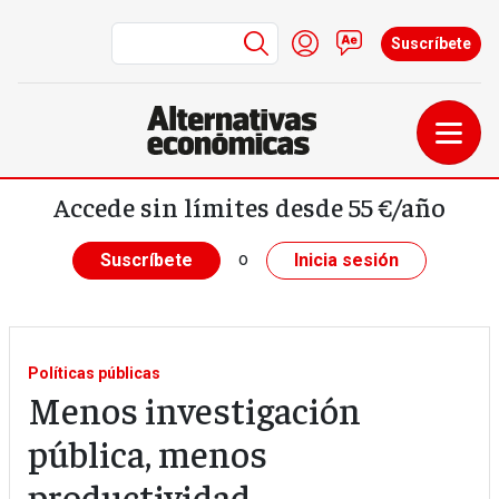
Menú de cuenta de us
Iniciar sesión
Contacto
Suscríbete
Pasar al contenido principal
Accede sin límites desde 55 €/año
o
Suscríbete
Inicia sesión
Políticas públicas
Menos investigación
pública, menos
productividad