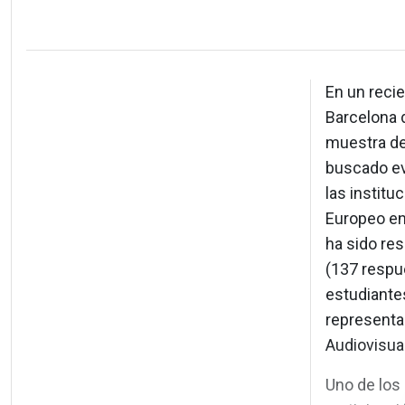
En un recie
Barcelona 
muestra de 
buscado ev
las institu
Europeo en 
ha sido re
(137 respue
estudiantes
representa
Audiovisua
Uno de los 