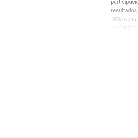
participaci
resultados
48%) consid
está indeci