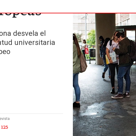
uropeas
ona desvela el
tud universitaria
opeo
evista
 125