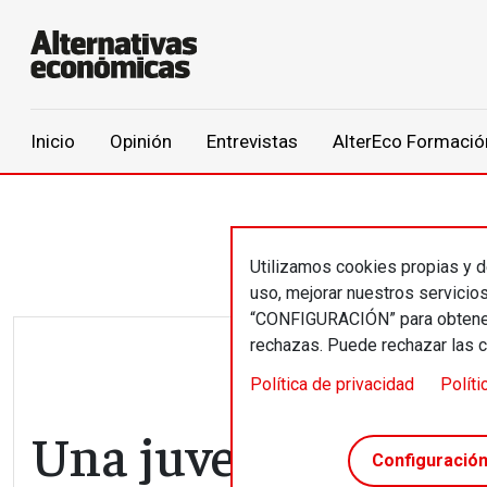
Main navigation
Inicio
Opinión
Entrevistas
AlterEco Formació
Pasar al contenido principal
Utilizamos cookies propias y de
uso, mejorar nuestros servicio
“CONFIGURACIÓN” para obtener 
rechazas. Puede rechazar las 
Política de privacidad
Políti
Una juventud poco 
Configuració