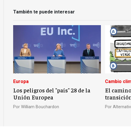
También te puede interesar
Europa
Cambio clim
Los peligros del "país" 28 de la
El camino 
Unión Europea
transició
Por
William Bouchardon
Por
Alternat