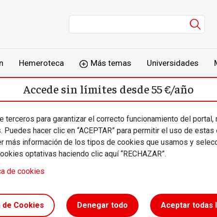
Men
n
Hemeroteca
Más temas
Universidades
Accede sin límites desde 55 €/año
o
Suscríbete
Inicia sesión
 terceros para garantizar el correcto funcionamiento del portal,
s. Puedes hacer clic en “ACEPTAR” para permitir el uso de estas
más información de los tipos de cookies que usamos y selecc
cookies optativas haciendo clic aquí “RECHAZAR”.
ca de cookies
partícipe
n de Cookies
Denegar todo
Aceptar todas 