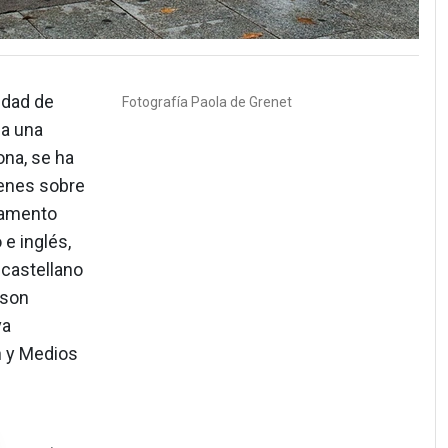
idad de
Fotografía
Paola de Grenet
 a una
ona, se ha
venes sobre
rlamento
 e inglés,
 castellano
 son
va
n y Medios