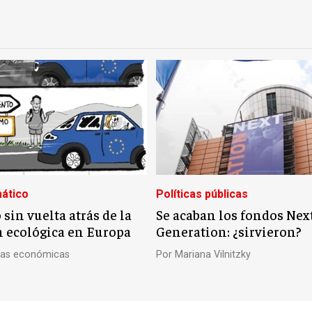
ático
Políticas públicas
sin vuelta atrás de la
Se acaban los fondos Nex
n ecológica en Europa
Generation: ¿sirvieron?
ivas económicas
Por
Mariana Vilnitzky