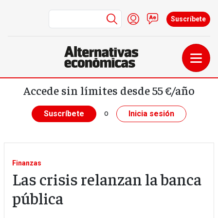
Menú de cuenta de us
Iniciar sesión
Contacto
Suscríbete
Pasar al contenido principal
Accede sin límites desde 55 €/año
o
Suscríbete
Inicia sesión
Finanzas
Las crisis relanzan la banca
pública