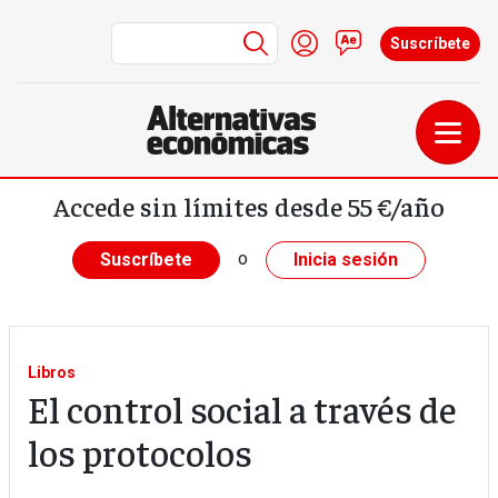
Menú de cuenta de us
Iniciar sesión
Contacto
Suscríbete
Pasar al contenido principal
Accede sin límites desde 55 €/año
o
Suscríbete
Inicia sesión
Libros
El control social a través de
los protocolos