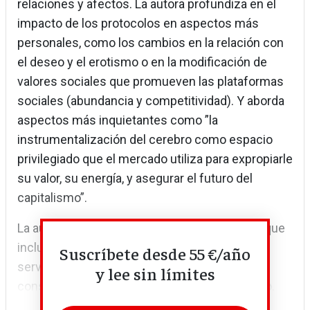
relaciones y afectos. La autora profundiza en el
impacto de los protocolos en aspectos más
personales, como los cambios en la relación con
el deseo y el erotismo o en la modificación de
valores sociales que promueven las plataformas
sociales (abundancia y competitividad). Y aborda
aspectos más inquietantes como ”la
instrumentalización del cerebro como espacio
privilegiado que el mercado utiliza para expropiarle
su valor, su energía, y asegurar el futuro del
capitalismo”.
La autora aboga por un nuevo contrato social que
incluya un debate sobre los protocolos y sus
Suscríbete desde 55 €/año
servidumbres y que funcione como una
y lee sin límites
constitución, siempre orientada al bien público.