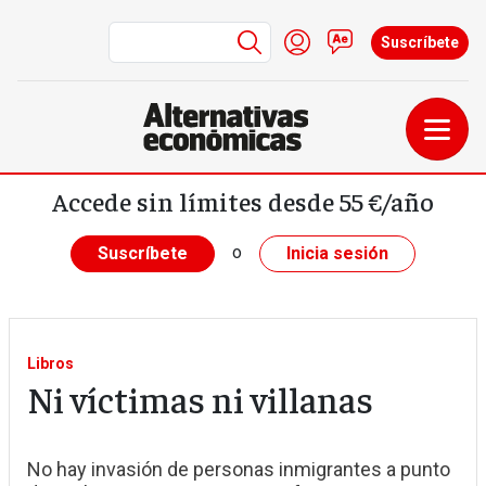
Menú de cuenta de us
Iniciar sesión
Contacto
Suscríbete
Pasar al contenido principal
Accede sin límites desde 55 €/año
o
Suscríbete
Inicia sesión
Libros
Ni víctimas ni villanas
No hay invasión de personas inmigrantes a punto