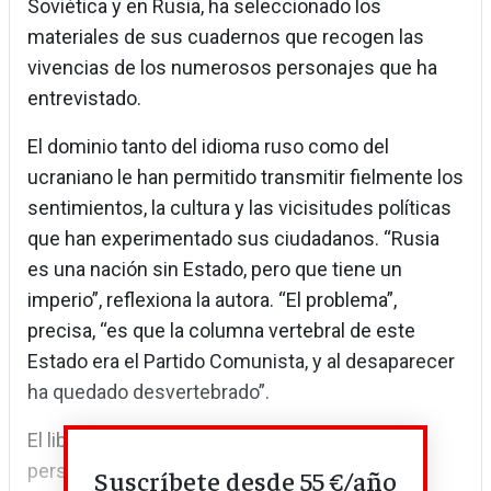
Soviética y en Rusia, ha seleccionado los
materiales de sus cuadernos que recogen las
vivencias de los numerosos personajes que ha
entrevistado.
El dominio tanto del idioma ruso como del
ucraniano le han permitido transmitir fielmente los
sentimientos, la cultura y las vicisitudes políticas
que han experimentado sus ciudadanos. “Rusia
es una nación sin Estado, pero que tiene un
imperio”, reflexiona la autora. “El problema”,
precisa, “es que la columna vertebral de este
Estado era el Partido Comunista, y al desaparecer
ha quedado desvertebrado”.
El libro recoge las vivencias de muchos
personajes, de gentes recias como las de la
Suscríbete desde 55 €/año