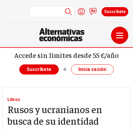
Menú de cuenta de us
Iniciar sesión
Contacto
Suscríbete
Pasar al contenido principal
Accede sin límites desde 55 €/año
o
Suscríbete
Inicia sesión
Libros
Rusos y ucranianos en
busca de su identidad