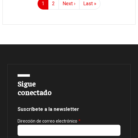
Page
Page
Siguiente página
Última página
1
2
Next ›
Last »
Sigue
conectado
Suscríbete a la newsletter
Dirección de correo electrónico