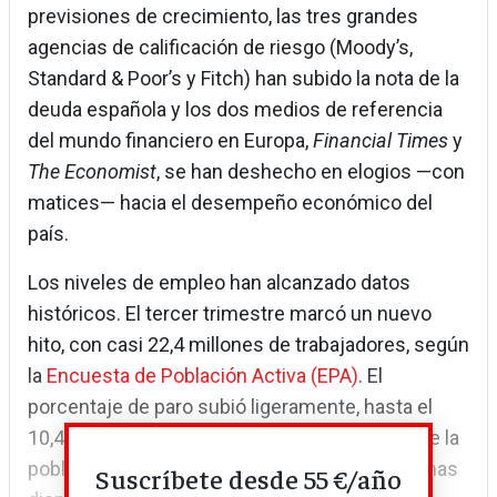
previsiones de crecimiento, las tres grandes
agencias de calificación de riesgo (Moody’s,
Standard & Poor’s y Fitch) han subido la nota de la
deuda española y los dos medios de referencia
del mundo financiero en Europa,
Financial Times
y
The Economist
, se han deshecho en elogios —con
matices— hacia el desempeño económico del
país.
Los niveles de empleo han alcanzado datos
históricos. El tercer trimestre marcó un nuevo
hito, con casi 22,4 millones de trabajadores, según
la
Encuesta de Población Activa (EPA)
. El
porcentaje de paro subió ligeramente, hasta el
10,4%, pero lo hizo debido al fuerte aumento de la
población activa; es decir, al número de personas
Suscríbete desde 55 €/año