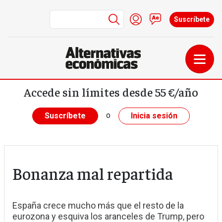
Menú de cuenta de us
Iniciar sesión
Contacto
Suscríbete
Pasar al contenido principal
Accede sin límites desde 55 €/año
o
Suscríbete
Inicia sesión
Bonanza mal repartida
España crece mucho más que el resto de la
eurozona y esquiva los aranceles de Trump, pero