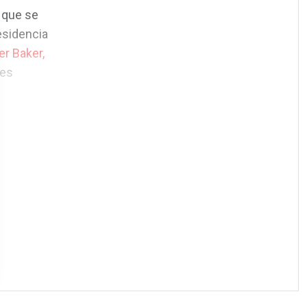
 que se
esidencia
er Baker,
res