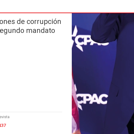
iones de corrupción
u segundo mandato
evista
137