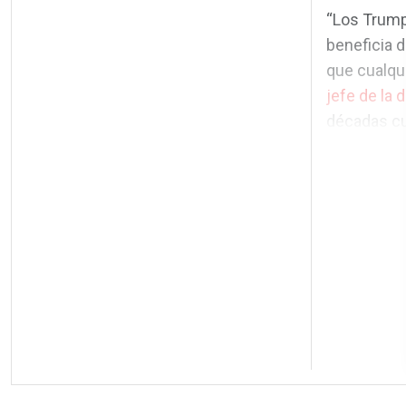
“Los Trump
beneficia 
que cualqui
jefe de la 
décadas cub