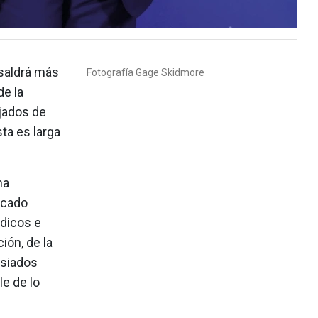
 saldrá más
Fotografía
Gage Skidmore
de la
jados de
sta es larga
ha
ocado
dicos e
ión, de la
esiados
e de lo