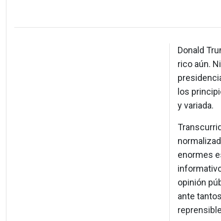
Donald Trum
rico aún. N
presidenci
los princip
y variada.
Transcurri
normalizad
enormes es
informativo
opinión pú
ante tanto
reprensibl