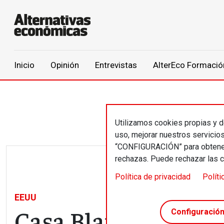
Main navigation
Inicio
Opinión
Entrevistas
AlterEco Formació
Pasar al contenido principal
Utilizamos cookies propias y de
uso, mejorar nuestros servicio
“CONFIGURACIÓN” para obtener 
rechazas. Puede rechazar las 
Política de privacidad
Políti
EEUU
Casa Blanca SA
Configuració