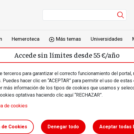
Men
n
Hemeroteca
Más temas
Universidades
Accede sin límites desde 55 €/año
o
Suscríbete
Inicia sesión
 terceros para garantizar el correcto funcionamiento del portal,
s. Puedes hacer clic en “ACEPTAR” para permitir el uso de estas
más información de los tipos de cookies que usamos y selecc
cookies optativas haciendo clic aquí “RECHAZAR”.
ca de cookies
n de Cookies
Denegar todo
Aceptar todas 