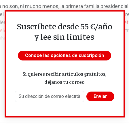
 no son, ni mucho menos, la primera familia presidencial
del poder, pero ha hecho mucho más para monetizar la pr
er otra que haya pasado por la Casa Blanca”,
escribió Pet
Suscríbete desde 55 €/año
delegación del
New York Times
en Washington
, que lleva t
y lee sin límites
riendo la...
Conoce las opciones de suscripción
Si quieres recibir artículos gratuitos,
déjanos tu correo