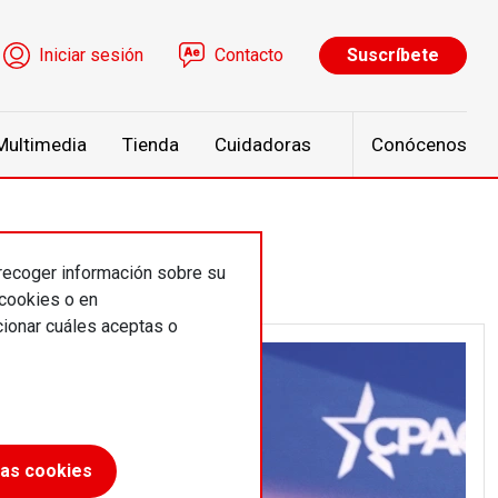
ú de cuenta de usuario
Iniciar sesión
Contacto
Suscríbete
Multimedia
Tienda
Cuidadoras
Conócenos
 recoger información sobre su
 cookies o en
ionar cuáles aceptas o
las cookies