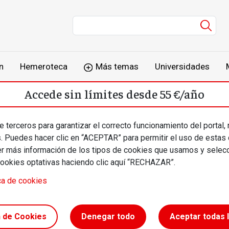
Men
n
Hemeroteca
Más temas
Universidades
Accede sin límites desde 55 €/año
o
Suscríbete
Inicia sesión
 terceros para garantizar el correcto funcionamiento del portal,
s. Puedes hacer clic en “ACEPTAR” para permitir el uso de estas
más información de los tipos de cookies que usamos y selecc
cookies optativas haciendo clic aquí “RECHAZAR”.
ca de cookies
al a la
n de Cookies
Denegar todo
Aceptar todas 