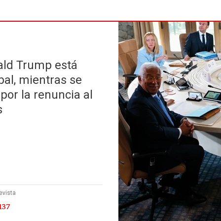
ald Trump está
bal, mientras se
por la renuncia al
s
evista
137