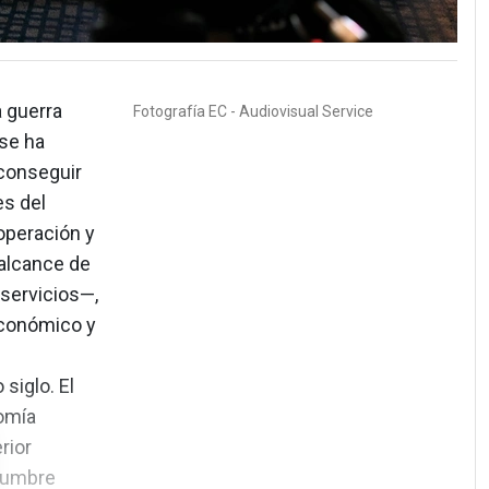
 guerra
Fotografía
EC - Audiovisual Service
se ha
 conseguir
es del
operación y
alcance de
 servicios—,
económico y
l
siglo. El
nomía
rior
idumbre