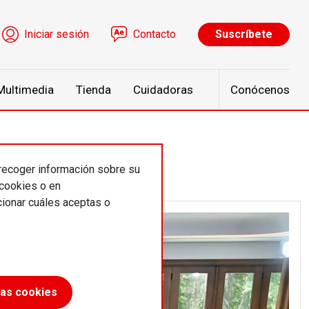
ú de cuenta de usuario
Iniciar sesión
Contacto
Suscríbete
Multimedia
Tienda
Cuidadoras
Conócenos
 recoger información sobre su
 cookies o en
ionar cuáles aceptas o
las cookies