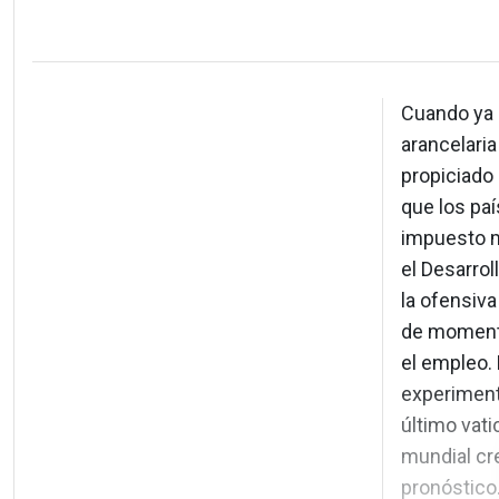
Cuando ya 
arancelari
propiciado
que los pa
impuesto m
el Desarro
la ofensiva
de momento
el empleo.
experiment
último vati
mundial cr
pronóstico