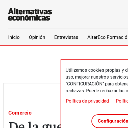
Main navigation
Inicio
Opinión
Entrevistas
AlterEco Formació
Pasar al contenido principal
Utilizamos cookies propias y de
uso, mejorar nuestros servicio
“CONFIGURACIÓN” para obtener 
rechazas. Puede rechazar las 
Política de privacidad
Políti
Comercio
De la guerra comerci
Configuració