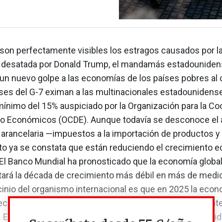
son perfectamente visibles los estragos causados por la
a desatada por Donald Trump, el mandamás estadouniden
 un nuevo golpe a las economías de los países pobres al
íses del G-7 eximan a las multinacionales estadounidens
ínimo del 15% auspiciado por la Organización para la Co
llo Económicos (OCDE). Aunque todavía se desconoce el 
 arancelaria —impuestos a la importación de productos y
 ya se constata que están reduciendo el crecimiento 
 El Banco Mundial ha pronosticado que la economía globa
ará la década de crecimiento más débil en más de medio 
cinio del organismo internacional es que en 2025 la eco
ecerá tan solo el 2,3%, cuatro décimas menos que el ante
. EE UU aparece como el primer perjudicado de la incert