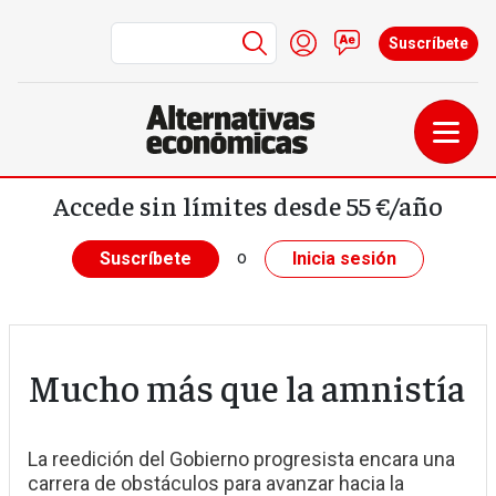
Menú de cuenta de us
Iniciar sesión
Contacto
Suscríbete
Pasar al contenido principal
Accede sin límites desde 55 €/año
o
Suscríbete
Inicia sesión
Mucho más que la amnistía
La reedición del Gobierno progresista encara una
carrera de obstáculos para avanzar hacia la