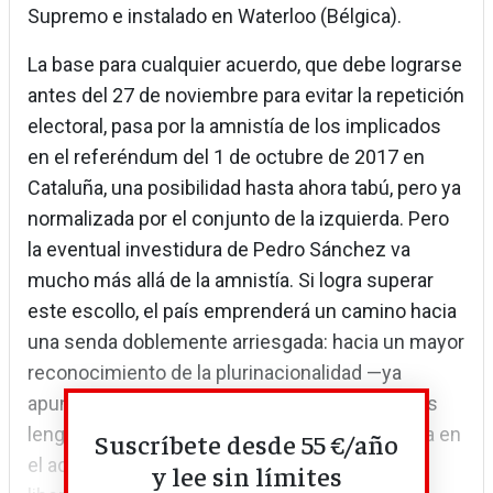
Supremo e instalado en Waterloo (Bélgica).
La base para cualquier acuerdo, que debe lograrse
antes del 27 de noviembre para evitar la repetición
electoral, pasa por la amnistía de los implicados
en el referéndum del 1 de octubre de 2017 en
Cataluña, una posibilidad hasta ahora tabú, pero ya
normalizada por el conjunto de la izquierda. Pero
la eventual investidura de Pedro Sánchez va
mucho más allá de la amnistía. Si logra superar
este escollo, el país emprenderá un camino hacia
una senda doblemente arriesgada: hacia un mayor
reconocimiento de la plurinacionalidad —ya
apuntada en el uso en el Congreso de todas las
lenguas oficiales— y una agenda social, sellada en
Suscríbete desde 55 €/año
el acuerdo entre el PSOE y Sumar, que aspira a
y lee sin límites