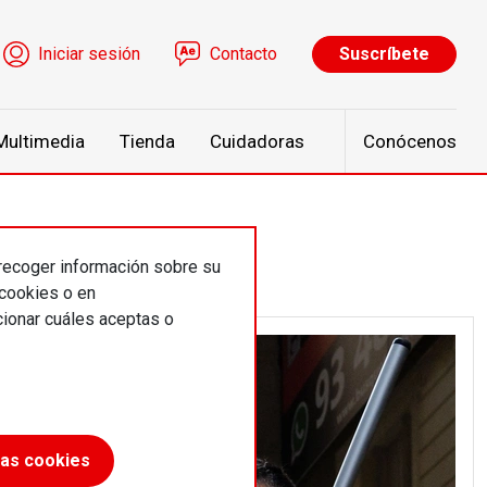
ú de cuenta de usuario
Iniciar sesión
Contacto
Suscríbete
Multimedia
Tienda
Cuidadoras
Conócenos
 recoger información sobre su
 cookies o en
ionar cuáles aceptas o
las cookies