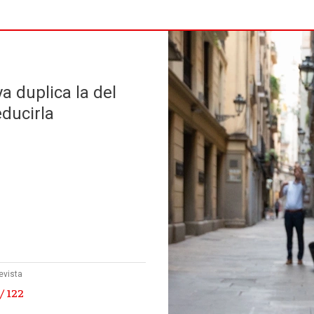
a duplica la del
educirla
evista
/ 122