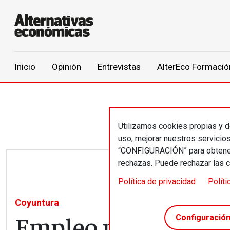
Main navigation
Inicio
Opinión
Entrevistas
AlterEco Formació
Pasar al contenido principal
Utilizamos cookies propias y de
uso, mejorar nuestros servicio
“CONFIGURACIÓN” para obtener 
rechazas. Puede rechazar las 
Política de privacidad
Políti
Coyuntura
Empleo público, em
Configuració