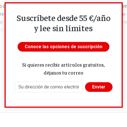
 cinco años desde la última vez que el porcentaje de te
esas privadas superaba la de las Administraciones. Fue 
Suscríbete desde 55 €/año
e 2018 (véase gráfico). Desde 2020 y hasta el tercer tri
y lee sin límites
mporalidad en el sector...
Conoce las opciones de suscripción
Si quieres recibir artículos gratuitos,
déjanos tu correo