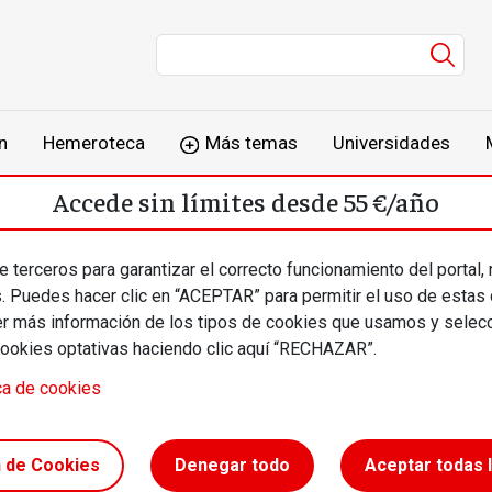
Men
n
Hemeroteca
Más temas
Universidades
Accede sin límites desde 55 €/año
o
Suscríbete
Inicia sesión
 terceros para garantizar el correcto funcionamiento del portal,
s. Puedes hacer clic en “ACEPTAR” para permitir el uso de estas
más información de los tipos de cookies que usamos y selecc
cookies optativas haciendo clic aquí “RECHAZAR”.
ca de cookies
pleo
n de Cookies
Denegar todo
Aceptar todas 