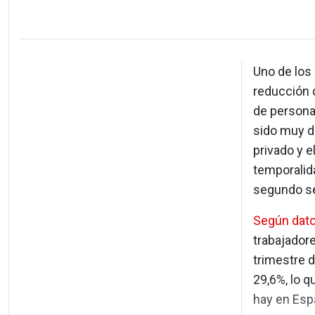
Uno de los
reducción d
de persona
sido muy d
privado y e
temporalida
segundo se
Según dato
trabajadore
trimestre d
29,6%, lo q
hay en Espa