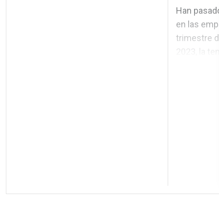
Han pasado
en las empr
trimestre d
2023, la te