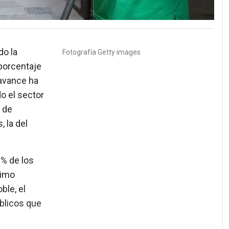
do la
Fotografía
Getty images
 porcentaje
 avance ha
o el sector
 de
 la del
,2% de los
timo
ble, el
úblicos que