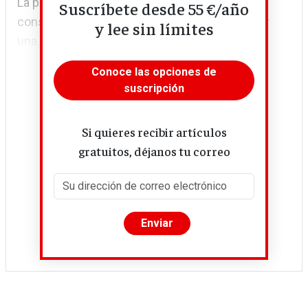
La primera de estas manifestaciones quedó
Suscríbete desde 55 €/año
consagrada en el Manifiesto de Ventotene, por
y lee sin límites
una...
Conoce las opciones de
suscripción
Si quieres recibir artículos
gratuitos, déjanos tu correo