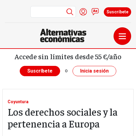
Menú de cuenta de us
Iniciar sesión
Contacto
Suscríbete
Pasar al contenido principal
Accede sin límites desde 55 €/año
o
Suscríbete
Inicia sesión
Coyuntura
Los derechos sociales y la
pertenencia a Europa