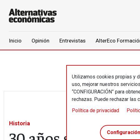
Main navigation
Inicio
Opinión
Entrevistas
AlterEco Formació
Pasar al contenido principal
Utilizamos cookies propias y de
uso, mejorar nuestros servicio
“CONFIGURACIÓN” para obtener 
rechazas. Puede rechazar las 
Política de privacidad
Políti
Historia
30 años sin Joan R
Configuració