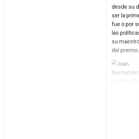
desde su d
ser la prim
fue o por s
las polític
su maestro
del premio.
Ilustración
La vida y la