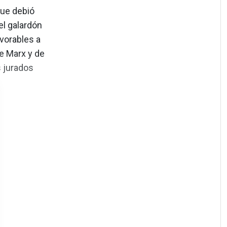
que debió
el galardón
avorables a
de Marx y de
 jurados