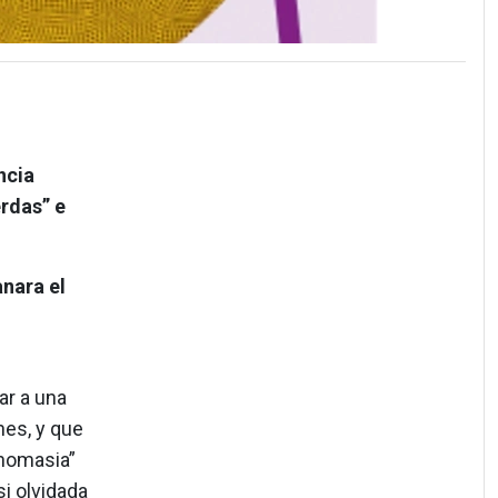
ncia
rdas” e
nara el
ar a una
nes, y que
onomasia”
i olvidada