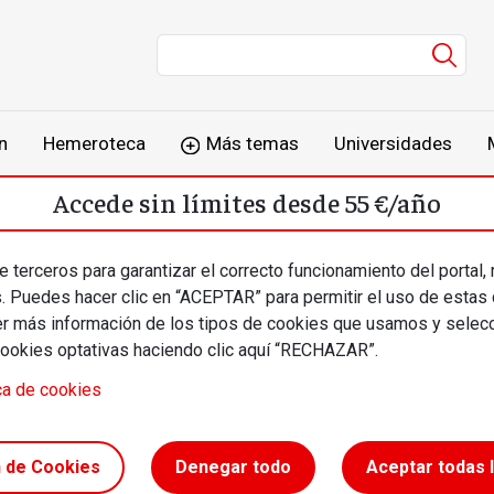
Men
n
Hemeroteca
Más temas
Universidades
Accede sin límites desde 55 €/año
o
Suscríbete
Inicia sesión
 terceros para garantizar el correcto funcionamiento del portal,
s. Puedes hacer clic en “ACEPTAR” para permitir el uso de estas
más información de los tipos de cookies que usamos y selecc
cookies optativas haciendo clic aquí “RECHAZAR”.
ca de cookies
obinson
n de Cookies
Denegar todo
Aceptar todas 