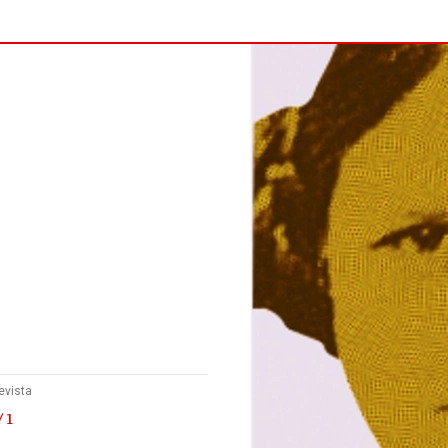
evista
 1