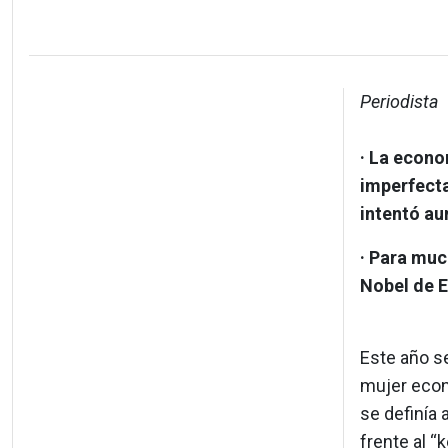
Periodista
· La econo
imperfecta
intentó au
· Para muc
Nobel de E
Este año s
mujer econ
se definía
frente al “