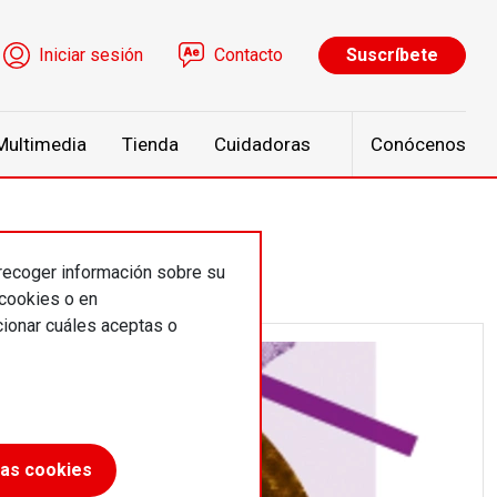
ú de cuenta de usuario
Iniciar sesión
Contacto
Suscríbete
Multimedia
Tienda
Cuidadoras
Conócenos
 recoger información sobre su
 cookies o en
ionar cuáles aceptas o
las cookies