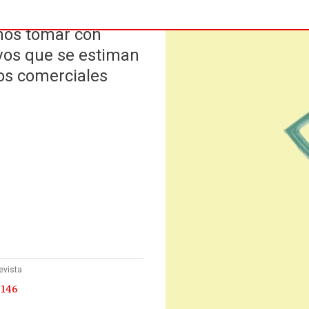
mos tomar con
vos que se estiman
dos comerciales
evista
 146