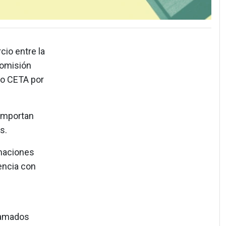
cio entre la
Comisión
mo CETA por
importan
s.
rmaciones
encia con
llamados