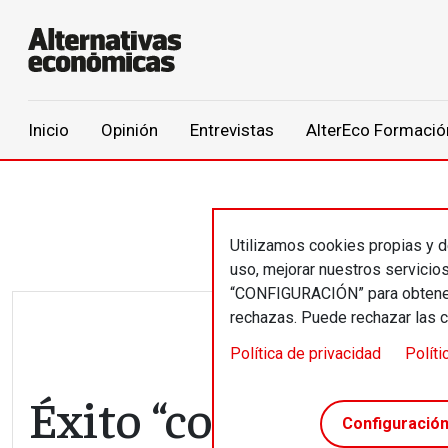
Main navigation
Inicio
Opinión
Entrevistas
AlterEco Formació
Pasar al contenido principal
Utilizamos cookies propias y de
uso, mejorar nuestros servicio
“CONFIGURACIÓN” para obtener 
rechazas. Puede rechazar las 
Política de privacidad
Políti
Éxito “con pinzas”
Configuració