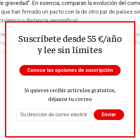
e gravedad". En esencia, comparan la evolución del come
que han firmado un pacto con la de otro par de países si
nómico y distancia geográfica).
iene sus límites: no existe la misma historia, geografía 
Suscríbete desde 55 €/año
tre la UE y Canadá que, por ejemplo, entre la UE y China. Pa
y lee sin límites
aislar únicamente el "efecto acuerdo",...
Conoce las opciones de suscripción
Si quieres recibir artículos gratuitos,
déjanos tu correo