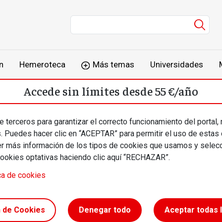
Men
n
Hemeroteca
Más temas
Universidades
Accede sin límites desde 55 €/año
o
Suscríbete
Inicia sesión
 terceros para garantizar el correcto funcionamiento del portal,
s. Puedes hacer clic en “ACEPTAR” para permitir el uso de estas
más información de los tipos de cookies que usamos y selecc
cookies optativas haciendo clic aquí “RECHAZAR”.
ca de cookies
n de Cookies
Denegar todo
Aceptar todas 