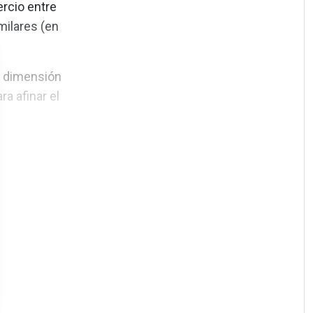
rcio entre
milares (en
ni dimensión
ra afinar el