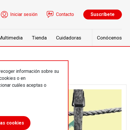
ú de cuenta de usuario
Iniciar sesión
Contacto
Suscríbete
Multimedia
Tienda
Cuidadoras
Conócenos
 recoger información sobre su
 cookies o en
ionar cuáles aceptas o
las cookies