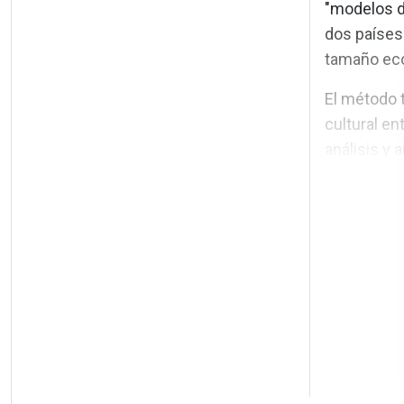
"modelos d
dos países 
tamaño eco
El método t
cultural en
análisis y 