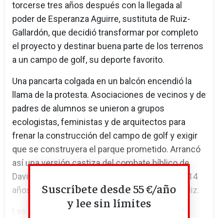
torcerse tres años después con la llegada al
poder de Esperanza Aguirre, sustituta de Ruiz-
Gallardón, que decidió transformar por completo
el proyecto y destinar buena parte de los terrenos
a un campo de golf, su deporte favorito.
Una pancarta colgada en un balcón encendió la
llama de la protesta. Asociaciones de vecinos y de
padres de alumnos se unieron a grupos
ecologistas, feministas y de arquitectos para
frenar la construcción del campo de golf y exigir
que se construyera el parque prometido. Arrancó
así una versión castiza del combate bíblico de
David contra Goliat que duró nada menos que 14
Suscríbete desde 55 €/año
años y que (atención, espóiler) tuvo un final feliz.
y lee sin límites
Las obras del campo de golf...