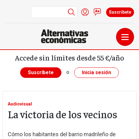
Menú de cuenta de us
Iniciar sesión
Contacto
Suscríbete
Pasar al contenido principal
Accede sin límites desde 55 €/año
o
Suscríbete
Inicia sesión
Audiovisual
La victoria de los vecinos
Cómo los habitantes del barrio madrileño de