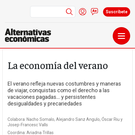
Menú de cuenta de us
Iniciar sesión
Contacto
Suscríbete
Pasar al contenido principal
La economía del verano
El verano refleja nuevas costumbres y maneras
de viajar, conquistas como el derecho a las
vacaciones pagadas... y persistentes
desigualdades y precariedades
Colabora:
Nacho Somalo
Alejandro Sanz Angulo
Óscar Riu
Josep-Francesc Valls
Coordina:
Ariadna Trillas