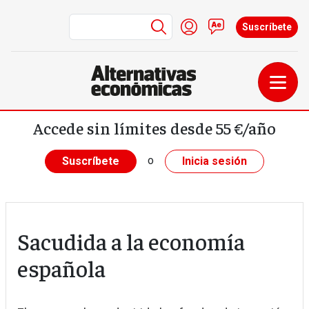
Menú de cuenta de us
Iniciar sesión
Contacto
Suscríbete
Pasar al contenido principal
Accede sin límites desde 55 €/año
o
Suscríbete
Inicia sesión
Sacudida a la economía
española