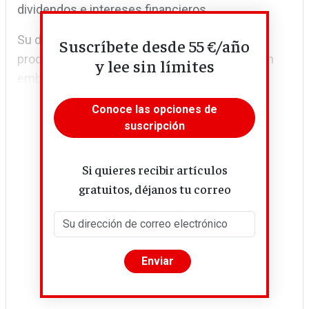
dividendos e intereses financieros.
Su desembarco en la economía española se
Suscríbete desde 55 €/año
produjo a comienzos de la década de 2000. Sin
y lee sin límites
embargo, la caída en el...
Conoce las opciones de
suscripción
Si quieres recibir artículos
gratuitos, déjanos tu correo