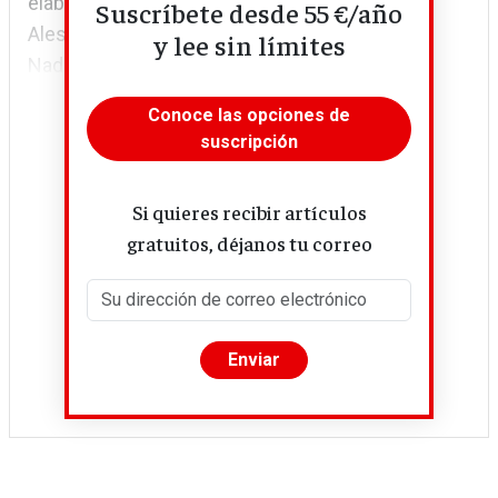
elaborado por los economistas
Suscríbete desde 55 €/año
Alessandro Giovannini, Sebastian Hauptmeier,
y lee sin límites
Nadine Leiner-Killinger...
Conoce las opciones de
suscripción
Si quieres recibir artículos
gratuitos, déjanos tu correo