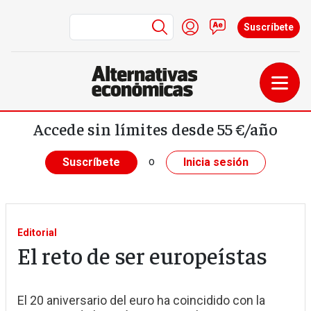
Menú de cuenta de us
Iniciar sesión
Contacto
Suscríbete
Pasar al contenido principal
Accede sin límites desde 55 €/año
o
Suscríbete
Inicia sesión
Editorial
El reto de ser europeístas
El 20 aniversario del euro ha coincidido con la