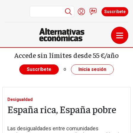
Menú de cuenta de us
Iniciar sesión
Contacto
Suscríbete
Pasar al contenido principal
Accede sin límites desde 55 €/año
o
Suscríbete
Inicia sesión
Desigualdad
España rica, España pobre
Las desigualdades entre comunidades