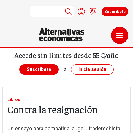
Menú de cuenta de us
Iniciar sesión
Contacto
Suscríbete
Pasar al contenido principal
Accede sin límites desde 55 €/año
o
Suscríbete
Inicia sesión
Libros
Contra la resignación
Un ensayo para combatir al auge ultraderechista