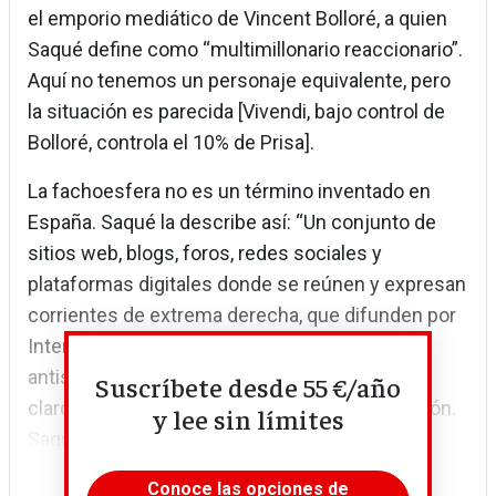
el emporio mediático de Vincent Bolloré, a quien
Saqué define como “multimillonario reaccionario”.
Aquí no tenemos un personaje equivalente, pero
la situación es parecida [Vivendi, bajo control de
Bolloré, controla el 10% de Prisa].
La fachoesfera no es un término inventado en
España. Saqué la describe así: “Un conjunto de
sitios web, blogs, foros, redes sociales y
plataformas digitales donde se reúnen y expresan
corrientes de extrema derecha, que difunden por
Internet ideas xenófobas, islamófobas,
antisemitas y nacionalistas”. Y hay que añadir,
Suscríbete desde 55 €/año
claro, periódicos y emisoras de radio y televisión.
y lee sin límites
Saqué no da la batalla por perdida y...
Conoce las opciones de