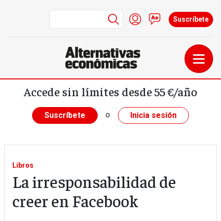
Menú de cuenta de us
Iniciar sesión
Contacto
Suscríbete
Pasar al contenido principal
Accede sin límites desde 55 €/año
o
Suscríbete
Inicia sesión
Libros
La irresponsabilidad de
creer en Facebook