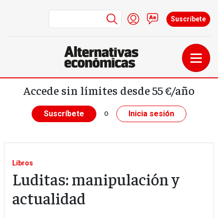
Menú de cuenta de us
Iniciar sesión
Contacto
Suscríbete
Pasar al contenido principal
Accede sin límites desde 55 €/año
o
Suscríbete
Inicia sesión
Libros
Luditas: manipulación y
actualidad