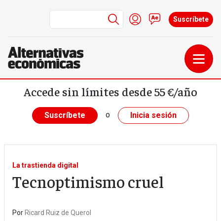
Menú de cuenta de us
Iniciar sesión
Contacto
Suscríbete
Pasar al contenido principal
Accede sin límites desde 55 €/año
o
Suscríbete
Inicia sesión
La trastienda digital
Tecnoptimismo cruel
Por
Ricard Ruiz de Querol